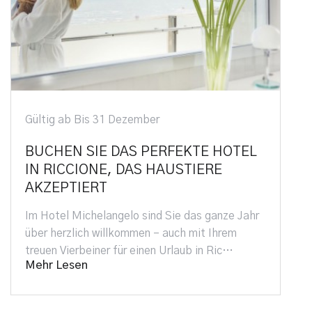
ig ab Bis 31 Dezember
Gültig a
HEN SIE DAS PERFEKTE HOTEL
Familie
RICCIONE, DAS HAUSTIERE
Zentral
EPTIERT
Buchen 
und erle
otel Michelangelo sind Sie das ganze Jahr
Meeresb
 herzlich willkommen – auch mit Ihrem
Raubvö
en Vierbeiner für einen Urlaub in Ric…
Mehr Le
r Lesen