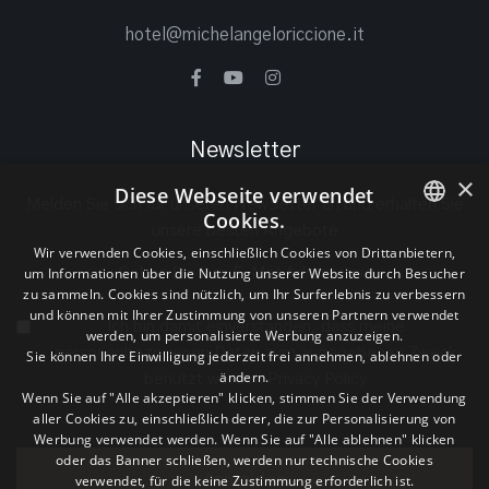
hotel@michelangeloriccione.it
Newsletter
×
Diese Webseite verwendet
Melden Sie sich für unseren Newsletter an und erhalten Sie
Cookies.
unsere besten Angebote
ITALIAN
Wir verwenden Cookies, einschließlich Cookies von Drittanbietern,
um Informationen über die Nutzung unserer Website durch Besucher
ENGLISH
zu sammeln. Cookies sind nützlich, um Ihr Surferlebnis zu verbessern
und können mit Ihrer Zustimmung von unseren Partnern verwendet
Ich bin damit einverstanden, dass meine
GERMAN
werden, um personalisierte Werbung anzuzeigen.
personenbezogenen Daten zum angegebenen Zweck
Sie können Ihre Einwilligung jederzeit frei annehmen, ablehnen oder
ändern.
benutzt werden
Privacy Policy
Wenn Sie auf "Alle akzeptieren" klicken, stimmen Sie der Verwendung
aller Cookies zu, einschließlich derer, die zur Personalisierung von
Werbung verwendet werden. Wenn Sie auf "Alle ablehnen" klicken
oder das Banner schließen, werden nur technische Cookies
verwendet, für die keine Zustimmung erforderlich ist.
Anmelden