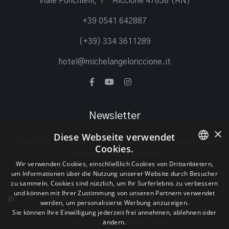
Viale Ponchielli, 1 - Riccione 47838 (RN)
+39 0541 642887
(+39) 334 3611289
hotel@michelangeloriccione.it
Newsletter
×
Diese Webseite verwendet
Melden Sie sich für unseren Newsletter an und erhalten Sie
Cookies.
unsere besten Angebote
ITALIAN
Wir verwenden Cookies, einschließlich Cookies von Drittanbietern,
um Informationen über die Nutzung unserer Website durch Besucher
ENGLISH
zu sammeln. Cookies sind nützlich, um Ihr Surferlebnis zu verbessern
und können mit Ihrer Zustimmung von unseren Partnern verwendet
Ich bin damit einverstanden, dass meine
GERMAN
werden, um personalisierte Werbung anzuzeigen.
personenbezogenen Daten zum angegebenen Zweck
Sie können Ihre Einwilligung jederzeit frei annehmen, ablehnen oder
ändern.
benutzt werden
Privacy Policy