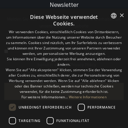
Newsletter
×
Diese Webseite verwendet
Melden Sie sich für unseren Newsletter an und erhalten Sie
Cookies.
unsere besten Angebote
ITALIAN
Wir verwenden Cookies, einschließlich Cookies von Drittanbietern,
um Informationen über die Nutzung unserer Website durch Besucher
ENGLISH
zu sammeln. Cookies sind nützlich, um Ihr Surferlebnis zu verbessern
und können mit Ihrer Zustimmung von unseren Partnern verwendet
Ich bin damit einverstanden, dass meine
GERMAN
werden, um personalisierte Werbung anzuzeigen.
personenbezogenen Daten zum angegebenen Zweck
Sie können Ihre Einwilligung jederzeit frei annehmen, ablehnen oder
ändern.
benutzt werden
Privacy Policy
Wenn Sie auf "Alle akzeptieren" klicken, stimmen Sie der Verwendung
aller Cookies zu, einschließlich derer, die zur Personalisierung von
Werbung verwendet werden. Wenn Sie auf "Alle ablehnen" klicken
oder das Banner schließen, werden nur technische Cookies
verwendet, für die keine Zustimmung erforderlich ist.
Anmelden
Für weitere Informationen...
Weitere Informationen
UNBEDINGT ERFORDERLICH
PERFORMANCE
TARGETING
FUNKTIONALITÄT