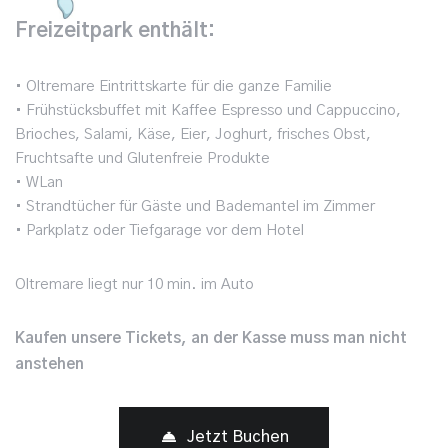
Freizeitpark enthält
:
• Oltremare Eintrittskarte für die ganze Familie
• Frühstücksbuffet mit Kaffee Espresso und Cappuccino,
Brioches, Salami, Käse, Eier, Joghurt, frisches Obst,
Fruchtsafte und Glutenfreie Produkte
• WLan
• Strandtücher für Gäste und Bademantel im Zimmer
• Parkplatz oder Tiefgarage vor dem Hotel
Oltremare liegt nur 10 min. im Auto
Kaufen unsere Tickets, an der Kasse muss man nicht
anstehen
Jetzt Buchen