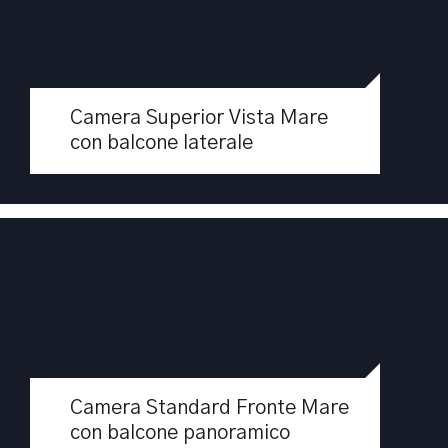
Camera Standard Fronte Mare con
balcone panoramico
Camera Superior Vista Mare
CAMERE STANDARD FRONTE MARE
con balcone laterale
Apri
Camere Superior Fronte Mare con balcone
panoramico
Camera Standard Fronte Mare
Camere Superior Fronte Mare 19 m² con balcone
con balcone panoramico
panoramico Camere ristrutturate che si trovano