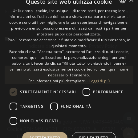
Questo sito web utilizza cookie
Utilizziamo i cookie, inclusi quelli di terze parti, per raccogliere
Iscriviti alla nostra newsletter e ricevi le nostre migliori offerte
informazioni sull’utilizzo del nostro sito web da parte dei visitatori. I
ITALIAN
cookie sono utili per migliorare la tua esperienza di navigazione e,
previo consenso, possono essere utilizzati dai nostri partner per
ENGLISH
mostrare pubblicità personalizzata.
Acconsento al trattamento dei dati forniti per le finalità
Puoi liberamente accettare, rifiutare o modificare il tuo consenso, in
GERMAN
qualsiasi momento.
indicate dall'informativa sulla
Privacy Policy
Facendo clic su "Accetta tutto", acconsenti l’utilizzo di tutti i cookie,
compresi quelli utilizzati per la personalizzazione degli annunci
pubblicitari. Facendo clic su "Rifiuta tutto" o chiudendo il banner
verranno utilizzati esclusivamente i cookie tecnici per i quali non è
Iscriviti
necessario il consenso.
Per informazioni più dettagliate...
Leggi di più
STRETTAMENTE NECESSARI
PERFORMANCE
TARGETING
FUNZIONALITÀ
NON CLASSIFICATI
© 2022 Hotel Michelangelo - P.IVA: 04084490400 -
Codice SDI: M5UXCR1 - CIR: 099013-AL-00021 - CIN:
IT099013A12TNDL5QW - Tutti i diritti riservati
ACCETTA TUTTO
RIFIUTA TUTTO