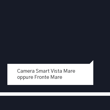
Apri
Camere Standard Vista Mare con
Camera Smart Vista Mare
balcone laterale
oppure Fronte Mare
CAMERE STANDARD VISTA MARE
LATERALE