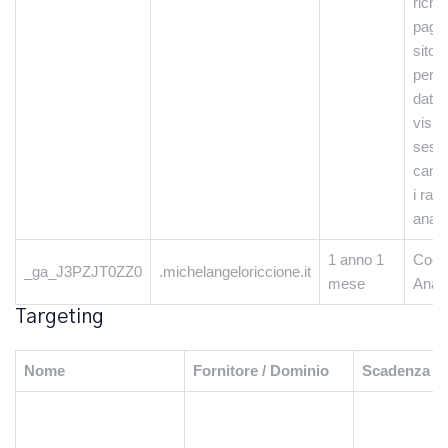
richie
pagin
sito e
per c
dati d
visita
sessi
camp
i rapp
analis
1 anno 1
Cook
_ga_J3PZJT0ZZ0
.michelangeloriccione.it
mese
Analy
Targeting
Nome
Fornitore / Dominio
Scadenza