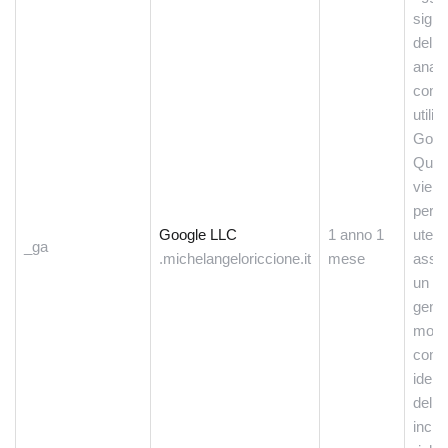
signi
del s
analis
comu
utili
Goog
Ques
viene
per d
Google LLC
1 anno 1
utenti
_ga
.michelangeloriccione.it
mese
asse
un n
gener
modo
com
ident
del c
inclu