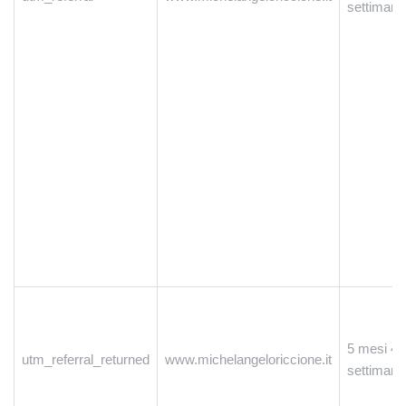
settimane
5 mesi 4
utm_referral_returned
www.michelangeloriccione.it
settimane