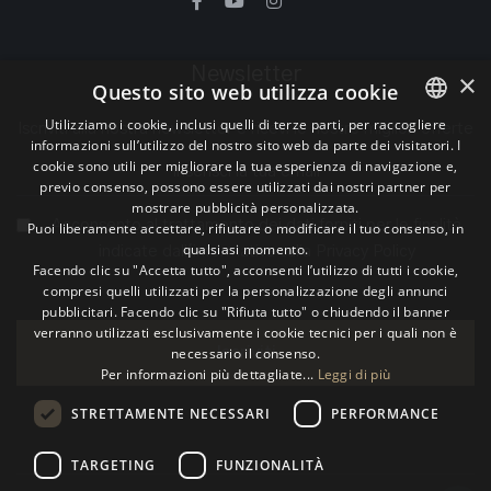
Newsletter
×
Questo sito web utilizza cookie
Utilizziamo i cookie, inclusi quelli di terze parti, per raccogliere
Iscriviti alla nostra newsletter e ricevi le nostre migliori offerte
informazioni sull’utilizzo del nostro sito web da parte dei visitatori. I
ITALIAN
cookie sono utili per migliorare la tua esperienza di navigazione e,
previo consenso, possono essere utilizzati dai nostri partner per
ENGLISH
mostrare pubblicità personalizzata.
Acconsento al trattamento dei dati forniti per le finalità
Puoi liberamente accettare, rifiutare o modificare il tuo consenso, in
GERMAN
qualsiasi momento.
indicate dall'informativa sulla
Privacy Policy
Facendo clic su "Accetta tutto", acconsenti l’utilizzo di tutti i cookie,
compresi quelli utilizzati per la personalizzazione degli annunci
pubblicitari. Facendo clic su "Rifiuta tutto" o chiudendo il banner
verranno utilizzati esclusivamente i cookie tecnici per i quali non è
necessario il consenso.
Iscriviti
Per informazioni più dettagliate...
Leggi di più
STRETTAMENTE NECESSARI
PERFORMANCE
TARGETING
FUNZIONALITÀ