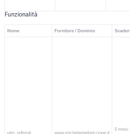
Funzionalità
Nome
Fornitore / Dominio
Scadenz
5 mesi 4
utm_referral
www.michelangeloriccione.it