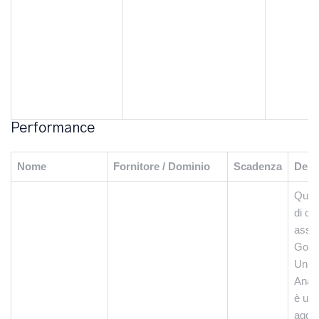
Performance
Nome
Fornitore / Dominio
Scadenza
Desc
Ques
di co
assoc
Goog
Unive
Analy
è un
aggi