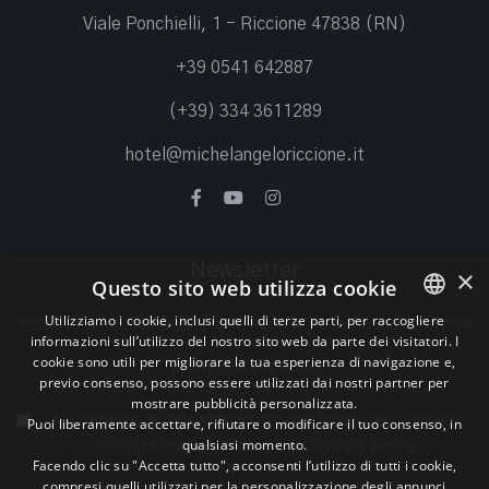
Viale Ponchielli, 1 - Riccione 47838 (RN)
+39 0541 642887
(+39) 334 3611289
hotel@michelangeloriccione.it
Newsletter
×
Questo sito web utilizza cookie
Utilizziamo i cookie, inclusi quelli di terze parti, per raccogliere
Iscriviti alla nostra newsletter e ricevi le nostre migliori offerte
informazioni sull’utilizzo del nostro sito web da parte dei visitatori. I
ITALIAN
cookie sono utili per migliorare la tua esperienza di navigazione e,
previo consenso, possono essere utilizzati dai nostri partner per
ENGLISH
mostrare pubblicità personalizzata.
Acconsento al trattamento dei dati forniti per le finalità
Puoi liberamente accettare, rifiutare o modificare il tuo consenso, in
GERMAN
qualsiasi momento.
indicate dall'informativa sulla
Privacy Policy
Facendo clic su "Accetta tutto", acconsenti l’utilizzo di tutti i cookie,
compresi quelli utilizzati per la personalizzazione degli annunci