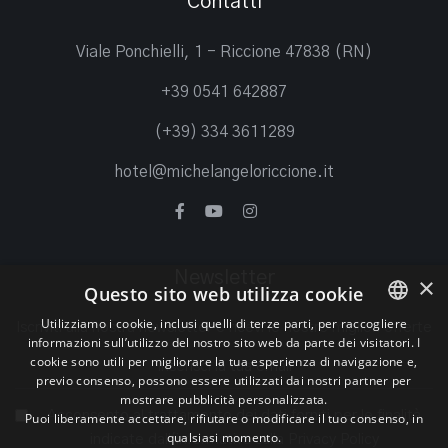
Contatti
Viale Ponchielli, 1 - Riccione 47838 (RN)
+39 0541 642887
(+39) 334 3611289
hotel@michelangeloriccione.it
Newsletter
×
Questo sito web utilizza cookie
Utilizziamo i cookie, inclusi quelli di terze parti, per raccogliere
Iscriviti alla nostra newsletter e ricevi le nostre migliori offerte
informazioni sull’utilizzo del nostro sito web da parte dei visitatori. I
ITALIAN
cookie sono utili per migliorare la tua esperienza di navigazione e,
previo consenso, possono essere utilizzati dai nostri partner per
ENGLISH
mostrare pubblicità personalizzata.
Acconsento al trattamento dei dati forniti per le finalità
Puoi liberamente accettare, rifiutare o modificare il tuo consenso, in
GERMAN
qualsiasi momento.
indicate dall'informativa sulla
Privacy Policy