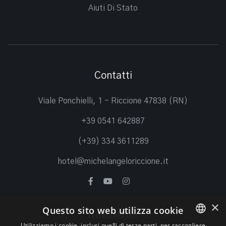
Aiuti Di Stato
Contatti
Viale Ponchielli, 1 - Riccione 47838 (RN)
+39 0541 642887
(+39) 334 3611289
hotel@michelangeloriccione.it
×
Questo sito web utilizza cookie
Newsletter
Utilizziamo i cookie, inclusi quelli di terze parti, per raccogliere