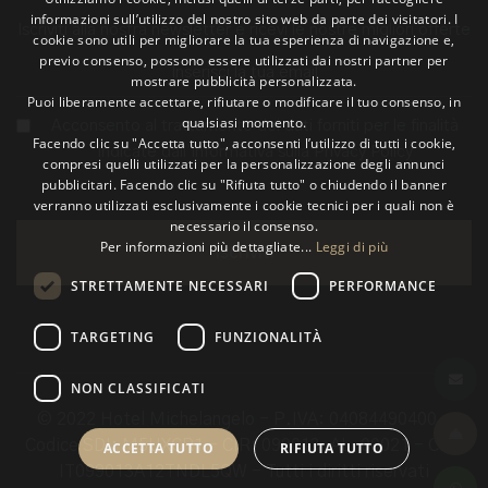
informazioni sull’utilizzo del nostro sito web da parte dei visitatori. I
ITALIAN
Iscriviti alla nostra newsletter e ricevi le nostre migliori offerte
cookie sono utili per migliorare la tua esperienza di navigazione e,
previo consenso, possono essere utilizzati dai nostri partner per
ENGLISH
mostrare pubblicità personalizzata.
Puoi liberamente accettare, rifiutare o modificare il tuo consenso, in
GERMAN
qualsiasi momento.
Acconsento al trattamento dei dati forniti per le finalità
Facendo clic su "Accetta tutto", acconsenti l’utilizzo di tutti i cookie,
indicate dall'informativa sulla
Privacy Policy
compresi quelli utilizzati per la personalizzazione degli annunci
pubblicitari. Facendo clic su "Rifiuta tutto" o chiudendo il banner
verranno utilizzati esclusivamente i cookie tecnici per i quali non è
necessario il consenso.
Per informazioni più dettagliate...
Leggi di più
Iscriviti
STRETTAMENTE NECESSARI
PERFORMANCE
TARGETING
FUNZIONALITÀ
NON CLASSIFICATI
© 2022 Hotel Michelangelo - P.IVA: 04084490400 -
Codice SDI: M5UXCR1 - CIR: 099013-AL-00021 - CIN:
ACCETTA TUTTO
RIFIUTA TUTTO
IT099013A12TNDL5QW - Tutti i diritti riservati